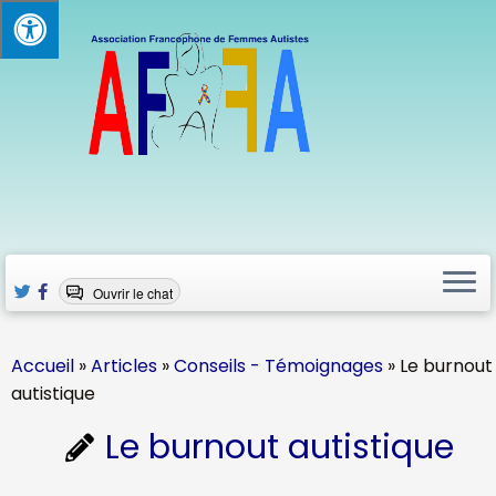
Passer
au
contenu
Ouvrir le chat
Accueil
»
Articles
»
Conseils - Témoignages
»
Le burnout
autistique
Le burnout autistique