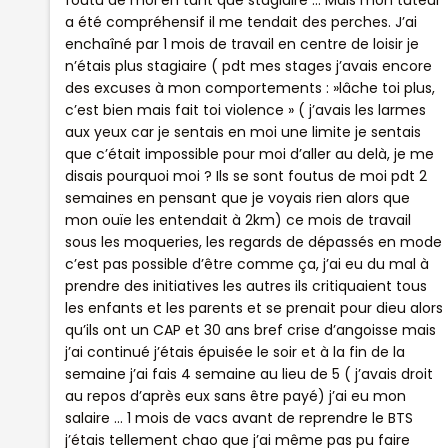
a été compréhensif il me tendait des perches. J’ai
enchaîné par 1 mois de travail en centre de loisir je
n’étais plus stagiaire ( pdt mes stages j’avais encore
des excuses à mon comportements : »lâche toi plus,
c’est bien mais fait toi violence » ( j’avais les larmes
aux yeux car je sentais en moi une limite je sentais
que c’était impossible pour moi d’aller au delà, je me
disais pourquoi moi ? Ils se sont foutus de moi pdt 2
semaines en pensant que je voyais rien alors que
mon ouïe les entendait à 2km) ce mois de travail
sous les moqueries, les regards de dépassés en mode
c’est pas possible d’être comme ça, j’ai eu du mal à
prendre des initiatives les autres ils critiquaient tous
les enfants et les parents et se prenait pour dieu alors
qu’ils ont un CAP et 30 ans bref crise d’angoisse mais
j’ai continué j’étais épuisée le soir et à la fin de la
semaine j’ai fais 4 semaine au lieu de 5 ( j’avais droit
au repos d’après eux sans être payé) j’ai eu mon
salaire … 1 mois de vacs avant de reprendre le BTS
j’étais tellement chao que j’ai même pas pu faire