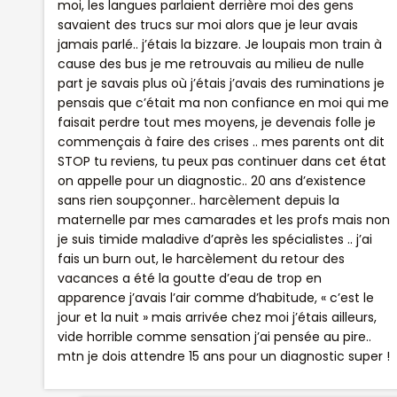
moi, les langues parlaient derrière moi des gens
savaient des trucs sur moi alors que je leur avais
jamais parlé.. j’étais la bizzare. Je loupais mon train à
cause des bus je me retrouvais au milieu de nulle
part je savais plus où j’étais j’avais des ruminations je
pensais que c’était ma non confiance en moi qui me
faisait perdre tout mes moyens, je devenais folle je
commençais à faire des crises .. mes parents ont dit
STOP tu reviens, tu peux pas continuer dans cet état
on appelle pour un diagnostic.. 20 ans d’existence
sans rien soupçonner.. harcèlement depuis la
maternelle par mes camarades et les profs mais non
je suis timide maladive d’après les spécialistes .. j’ai
fais un burn out, le harcèlement du retour des
vacances a été la goutte d’eau de trop en
apparence j’avais l’air comme d’habitude, « c’est le
jour et la nuit » mais arrivée chez moi j’étais ailleurs,
vide horrible comme sensation j’ai pensée au pire..
mtn je dois attendre 15 ans pour un diagnostic super !