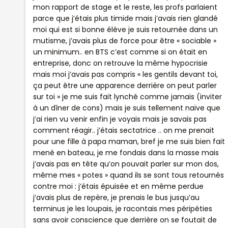
mon rapport de stage et le reste, les profs parlaient
parce que j’étais plus timide mais j’avais rien glandé
moi qui est si bonne élève je suis retournée dans un
mutisme, j’avais plus de force pour être « sociable »
un minimum.. en BTS c’est comme si on était en
entreprise, donc on retrouve la même hypocrisie
mais moi j’avais pas compris « les gentils devant toi,
ça peut être une apparence derrière on peut parler
sur toi » je me suis fait lynché comme jamais (inviter
à un dîner de cons) mais je suis tellement naïve que
j’ai rien vu venir enfin je voyais mais je savais pas
comment réagir.. j’étais sectatrice .. on me prenait
pour une fille à papa maman, bref je me suis bien fait
mené en bateau, je me fondais dans la masse mais
j’avais pas en tête qu’on pouvait parler sur mon dos,
même mes « potes » quand ils se sont tous retournés
contre moi : j’étais épuisée et en même perdue
j’avais plus de repère, je prenais le bus jusqu’au
terminus je les loupais, je racontais mes péripéties
sans avoir conscience que derrière on se foutait de