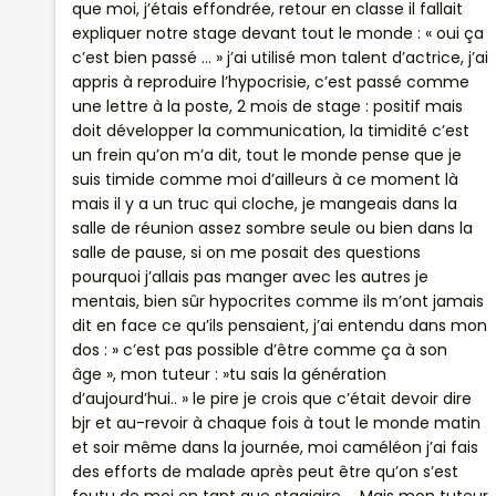
que moi, j’étais effondrée, retour en classe il fallait
expliquer notre stage devant tout le monde : « oui ça
c’est bien passé … » j’ai utilisé mon talent d’actrice, j’ai
appris à reproduire l’hypocrisie, c’est passé comme
une lettre à la poste, 2 mois de stage : positif mais
doit développer la communication, la timidité c’est
un frein qu’on m’a dit, tout le monde pense que je
suis timide comme moi d’ailleurs à ce moment là
mais il y a un truc qui cloche, je mangeais dans la
salle de réunion assez sombre seule ou bien dans la
salle de pause, si on me posait des questions
pourquoi j’allais pas manger avec les autres je
mentais, bien sûr hypocrites comme ils m’ont jamais
dit en face ce qu’ils pensaient, j’ai entendu dans mon
dos : » c’est pas possible d’être comme ça à son
âge », mon tuteur : »tu sais la génération
d’aujourd’hui.. » le pire je crois que c’était devoir dire
bjr et au-revoir à chaque fois à tout le monde matin
et soir même dans la journée, moi caméléon j’ai fais
des efforts de malade après peut être qu’on s’est
foutu de moi en tant que stagiaire … Mais mon tuteur