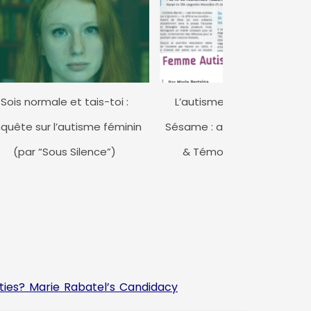
Sois normale et tais-toi :
L’autisme au féminin, revu
quête sur l’autisme féminin
Sésame : article du Dr A. Yail
(par “Sous Silence”)
& Témoignage de Marie
Bertaina
ties? Marie Rabatel’s Candidacy