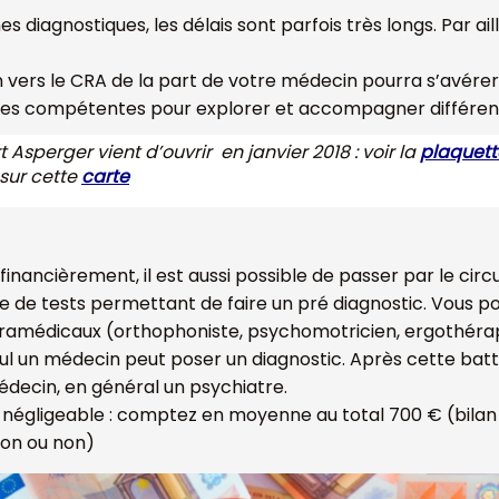
s diagnostiques, les délais sont parfois très longs. Par a
on vers le CRA de la part de votre médecin pourra s’avérer 
s compétentes pour explorer et accompagner différents t
 Asperger vient d’ouvrir en janvier 2018 : voir la
plaquett
 sur cette
carte
inancièrement, il est aussi possible de passer par le circu
e tests permettant de faire un pré diagnostic. Vous pour
paramédicaux (orthophoniste, psychomotricien, ergothéra
seul un médecin peut poser un diagnostic. Après cette batt
decin, en général un psychiatre.
 non négligeable : comptez en moyenne au total 700 € (bila
ion ou non)