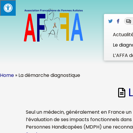
Skip
to
content
Actualit
Le diagn
L’AFFA d
Home
»
La démarche diagnostique
Seul un médecin, généralement en France un psyc
l’évaluation de ses impacts fonctionnels dan
Personnes Handicapées (MDPH) une reconnaissa