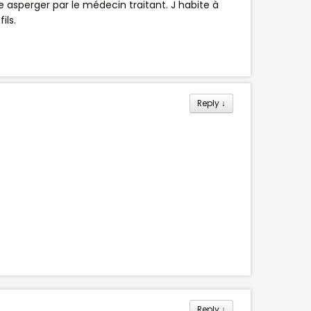
e asperger par le médecin traitant. J habite à
ils.
Reply
↓
Reply
↓