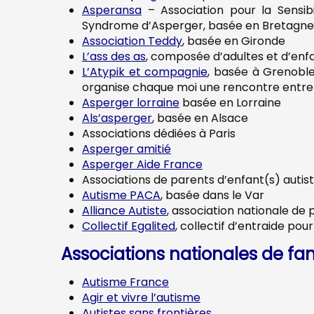
Asperansa
–
Association pour la Sensi
Syndrome d’Asperger, basée en Bretagne
Association Teddy
, basée en Gironde
L’ass des as
, composée d’adultes et d’enf
L’Atypik et compagnie
, basée à Grenoble
organise chaque moi une rencontre entre
Asperger lorraine
basée en Lorraine
Als’asperger
, basée en Alsace
Associations dédiées à Paris
Asperger amitié
Asperger Aide France
Associations de parents d’enfant(s) auti
Autisme PACA
, basée dans le Var
Alliance Autiste
, association nationale de
Collectif Egalited
, collectif d’entraide pou
Associations nationales de fa
Autisme France
Agir et vivre l’autisme
Autistes sans frontières