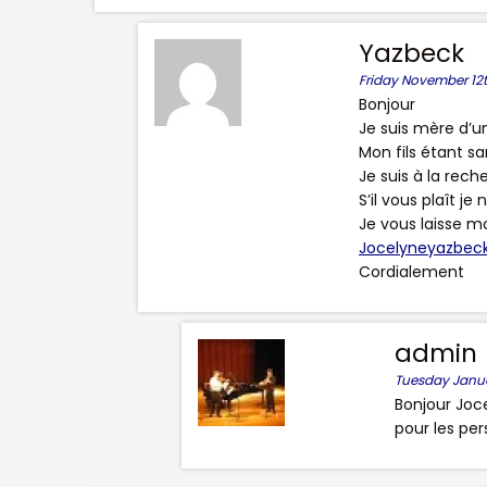
Yazbeck
Friday November 12t
Bonjour
Je suis mère d’u
Mon fils étant sa
Je suis à la rec
S’il vous plaît je
Je vous laisse 
Jocelyneyazbeck
Cordialement
admin
Tuesday Januar
Bonjour Joce
pour les pe