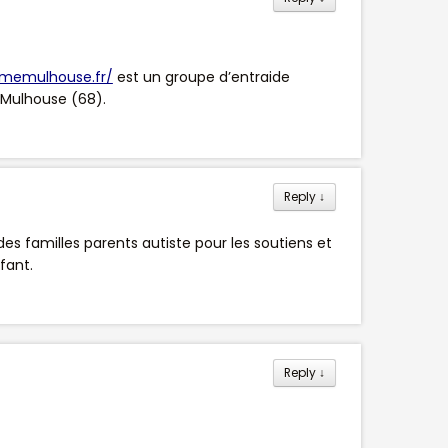
smemulhouse.fr/
est un groupe d’entraide
à Mulhouse (68).
Reply
↓
es familles parents autiste pour les soutiens et
fant.
Reply
↓