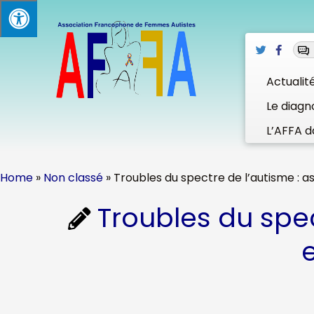
Skip
to
content
Actualit
Le diagn
L’AFFA d
Home
»
Non classé
»
Troubles du spectre de l’autisme : 
Troubles du spec