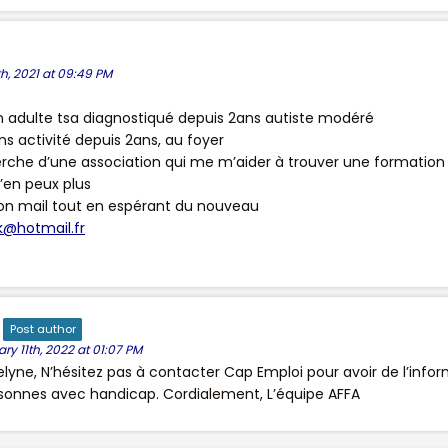
h, 2021 at 09:49 PM
n adulte tsa diagnostiqué depuis 2ans autiste modéré
ns activité depuis 2ans, au foyer
herche d’une association qui me m’aider à trouver une formation 
 n’en peux plus
mon mail tout en espérant du nouveau
@hotmail.fr
Post author
y 11th, 2022 at 01:07 PM
lyne, N’hésitez pas à contacter Cap Emploi pour avoir de l’infor
rsonnes avec handicap. Cordialement, L’équipe AFFA