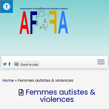
Skip
to
content
Ouvrir le chat
Home
»
Femmes autistes & violences
Femmes autistes &
violences