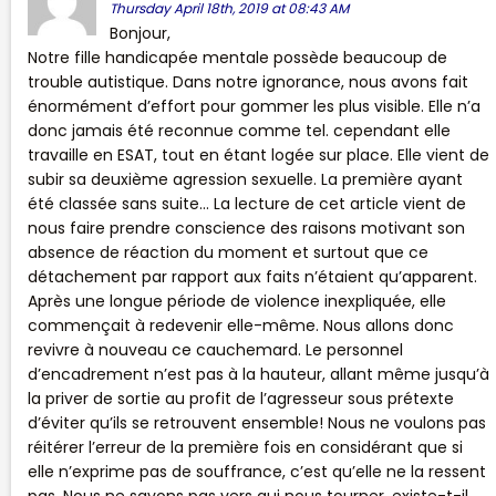
Thursday April 18th, 2019 at 08:43 AM
Bonjour,
Notre fille handicapée mentale possède beaucoup de
trouble autistique. Dans notre ignorance, nous avons fait
énormément d’effort pour gommer les plus visible. Elle n’a
donc jamais été reconnue comme tel. cependant elle
travaille en ESAT, tout en étant logée sur place. Elle vient de
subir sa deuxième agression sexuelle. La première ayant
été classée sans suite… La lecture de cet article vient de
nous faire prendre conscience des raisons motivant son
absence de réaction du moment et surtout que ce
détachement par rapport aux faits n’étaient qu’apparent.
Après une longue période de violence inexpliquée, elle
commençait à redevenir elle-même. Nous allons donc
revivre à nouveau ce cauchemard. Le personnel
d’encadrement n’est pas à la hauteur, allant même jusqu’à
la priver de sortie au profit de l’agresseur sous prétexte
d’éviter qu’ils se retrouvent ensemble! Nous ne voulons pas
réitérer l’erreur de la première fois en considérant que si
elle n’exprime pas de souffrance, c’est qu’elle ne la ressent
pas. Nous ne savons pas vers qui nous tourner, existe-t-il