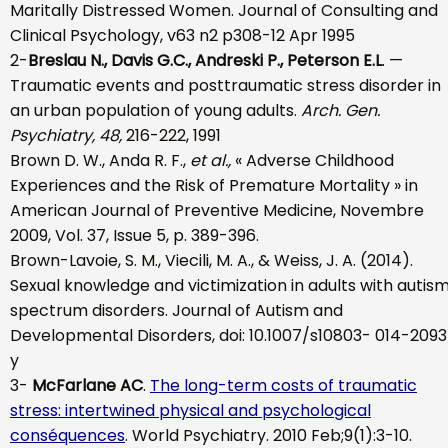
Maritally Distressed Women. Journal of Consulting and
Clinical Psychology, v63 n2 p308-12 Apr 1995
2-
Breslau N., Davis G.C., Andreski P., Peterson E.L
. —
Traumatic events and posttraumatic stress disorder in
an urban population of young adults.
Arch. Gen.
Psychiatry, 48,
216-222, 1991
Brown D. W., Anda R. F.,
et al.,
« Adverse Childhood
Experiences and the Risk of Premature Mortality » in
American Journal of Preventive Medicine, Novembre
2009, Vol. 37, Issue 5, p. 389-396.
Brown-Lavoie, S. M., Viecili, M. A., & Weiss, J. A. (2014).
Sexual knowledge and victimization in adults with autis
spectrum disorders. Journal of Autism and
Developmental Disorders, doi: 10.1007/s10803- 014-2093
y
3-
McFarlane AC
.
The long-term costs of traumatic
stress: intertwined physical and psychological
conséquences
. World Psychiatry. 2010 Feb;9(1):3-10.