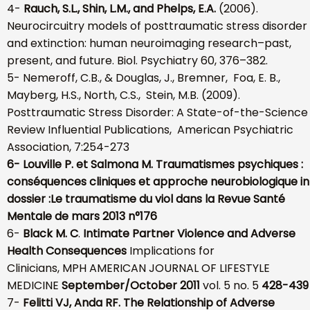
4-
Rauch, S.L., Shin, L.M., and Phelps, E.A.
(2006).
Neurocircuitry models of posttraumatic stress disorder
and extinction: human neuroimaging research–past,
present, and future. Biol. Psychiatry 60, 376–382.
5- Nemeroff, C.B., & Douglas, J., Bremner, Foa, E. B.,
Mayberg, H.S., North, C.S., Stein, M.B. (2009).
Posttraumatic Stress Disorder: A State-of-the-Science
Review Influential Publications, American Psychiatric
Association, 7:254-273
6-
Louville P. et Salmona M.
Traumatismes psychiques :
conséquences cliniques et approche neurobiologique in
dossier :
Le traumatisme du viol
dans la Revue Santé
Mentale de mars 2013 n°176
6-
Black M. C
.
Intimate Partner Violence and Adverse
Health Consequences
Implications for
Clinicians, MPH AMERICAN JOURNAL OF LIFESTYLE
MEDICINE
September/October 2011
vol. 5 no. 5
428-439
7-
Felitti VJ, Anda RF. The Relationship of Adverse