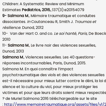
Children: A Systematic Review and Minimum
Estimates
Pediatrics, 2016,
;137(3):e20154079
9-
Salmona M
., Mémoire traumatique et conduites
dissociantes.
In
Coutanceau R, Smith J.
Traumas et
résilience
. Dunod, 2012
10- Van der Hart O. and co.
Le soi hanté, Paris,
De Boeck
2010
11-
Salmona M
., Le livre noir des violences sexuelles,
Dunod, 2013
Salmona M
., Violences sexuelles. Les 40 questions-
réponses incontournables, Paris, Dunod, 2015.
Salmona M. En quoi connaître l’impact
psychotraumatique des viols et des violences sexuelles
est-il nécessaire pour mieux lutter contre le déni, la loi 
silence et la culture du viol, pour mieux protéger les
victimes et pour que leurs droits soient mieux respecté
? de Muriel Salmona 2016 téléchargeable sur le site
:
http://www.memoiretraumatique.org/assets/files/v1/