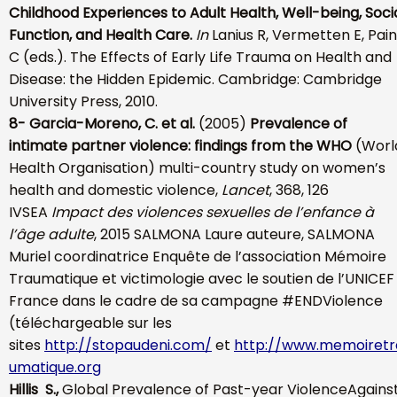
Childhood Experiences to Adult Health, Well-being, Soci
Function, and Health Care.
In
Lanius R, Vermetten E, Pain
C (eds.). The Effects of Early Life Trauma on Health and
Disease: the Hidden Epidemic. Cambridge: Cambridge
University Press, 2010.
8-
Garcia-Moreno, C. et al.
(2005)
Prevalence of
intimate partner violence: findings from the WHO
(Worl
Health Organisation) multi-country study on women’s
health and domestic violence,
Lancet
, 368, 126
IVSEA
Impact des violences sexuelles de l’enfance à
l’âge adulte
, 2015 SALMONA Laure auteure, SALMONA
Muriel coordinatrice Enquête de l’association Mémoire
Traumatique et victimologie avec le soutien de l’UNICEF
France dans le cadre de sa campagne #ENDViolence
(téléchargeable sur les
sites
http://stopaudeni.com/
et
http://www.memoiretr
umatique.org
Hillis S.,
Global Prevalence of Past-year ViolenceAgains