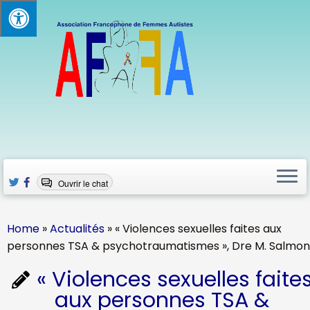
Skip
to
content
Ouvrir le chat
Home
»
Actualités
»
« Violences sexuelles faites aux
personnes TSA & psychotraumatismes », Dre M. Salmo
« Violences sexuelles faite
aux personnes TSA &