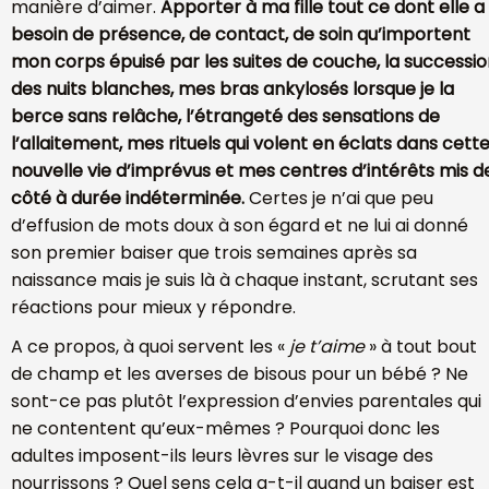
manière d’aimer.
Apporter à ma fille tout ce dont elle a
besoin de présence, de contact, de soin qu’importent
mon corps épuisé par les suites de couche, la successi
des nuits blanches, mes bras ankylosés lorsque je la
berce sans relâche, l’étrangeté des sensations de
l’allaitement, mes rituels qui volent en éclats dans cett
nouvelle vie d’imprévus et mes centres d’intérêts mis d
côté à durée indéterminée.
Certes je n’ai que peu
d’effusion de mots doux à son égard et ne lui ai donné
son premier baiser que trois semaines après sa
naissance mais je suis là à chaque instant, scrutant ses
réactions pour mieux y répondre.
A ce propos, à quoi servent les «
je t’aime
» à tout bout
de champ et les averses de bisous pour un bébé ? Ne
sont-ce pas plutôt l’expression d’envies parentales qui
ne contentent qu’eux-mêmes ? Pourquoi donc les
adultes imposent-ils leurs lèvres sur le visage des
nourrissons ? Quel sens cela a-t-il quand un baiser est