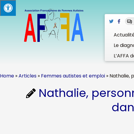
Skip
to
content
Actualit
Le diagn
L’AFFA d
Home
»
Articles
»
Femmes autistes et emploi
»
Nathalie, 
Nathalie, person
dans