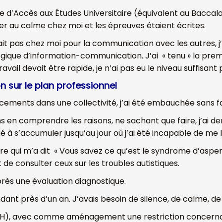
me d’Accès aux Études Universitaire (équivalent au Baccala
ller au calme chez moi et les épreuves étaient écrites.
llait pas chez moi pour la communication avec les autres,
ique d’information-communication. J’ai « tenu » la prem
ravail devait être rapide, je n’ai pas eu le niveau suffisan
n sur le plan professionnel
cements dans une collectivité, j’ai été embauchée sans 
ans en comprendre les raisons, ne sachant que faire, j’ai
 à s’accumuler jusqu’au jour où j’ai été incapable de me le
tre qui m’a dit « Vous savez ce qu’est le syndrome d’asperge
it de consulter ceux sur les troubles autistiques.
rès une évaluation diagnostique.
nt près d’un an. J’avais besoin de silence, de calme, de t
QTH), avec
c
omme aménagement
une restriction concernan