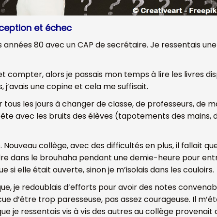
ception et échec
des années 80 avec un CAP de secrétaire. Je ressentais u
et compter, alors je passais mon temps à lire les livres di
, j’avais une copine et cela me suffisait.
urir tous les jours à changer de classe, de professeurs, de 
 tête avec les bruits des élèves (tapotements des mains, de
ouveau collège, avec des difficultés en plus, il fallait qu
ttendre dans le brouhaha pendant une demie-heure pour en
si elle était ouverte, sinon je m’isolais dans les couloirs.
èque, je redoublais d’efforts pour avoir des notes convenabl
e d’être trop paresseuse, pas assez courageuse. Il m’était
ue je ressentais vis à vis des autres au collège provenait 