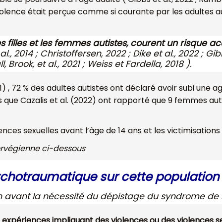
iolence était perçue comme si courante par les adultes au
es filles et les femmes autistes, courent un risque a
l., 2014 ; Christoffersen, 2022 ; Dike et al., 2022 ; Gib
, Brook, et al., 2021 ; Weiss et Fardella, 2018 ).
, 72 % des adultes autistes ont déclaré avoir subi une ag
 que Cazalis et al. (2022) ont rapporté que 9 femmes auti
lences sexuelles avant l’âge de 14 ans et les victimisatio
norvégienne ci-dessous
ychotraumatique sur cette population 
 avant la nécessité du dépistage du syndrome de 
 expériences impliquant des violences ou des violences se