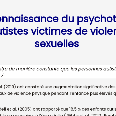
connaissance du psycho
tistes victimes de viole
sexuelles
montre de manière constante que les personnes autis
 ).
. (2019) ont constaté une augmentation significative des
 taux de violence physique pendant l’enfance plus élevés qu
ll et al. (2005) ont rapporté que 18,5 % des enfants auti
 se poursuivre à l’âge adulte ( Gibbs et al., 2022 ; Rumball