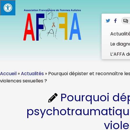
Passer
au
contenu
Actualit
Le diagn
L’AFFA d
Accueil
»
Actualités
»
Pourquoi dépister et reconnaître l
violences sexuelles ?
Pourquoi dép
psychotraumatique
viol