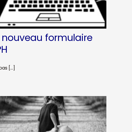
Le nouveau formulaire
PH
pas […]