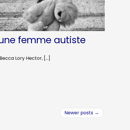
à une femme autiste
ecca Lory Hector, […]
Newer posts
→