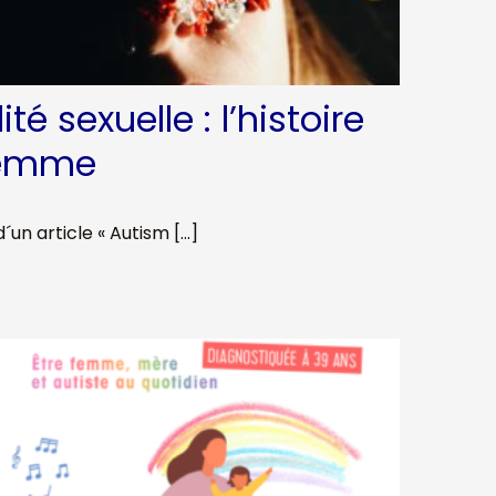
té sexuelle : l’histoire
femme
d´un article « Autism […]