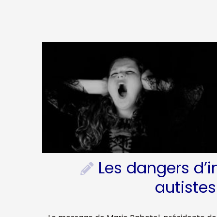
Les dangers d’i
autistes